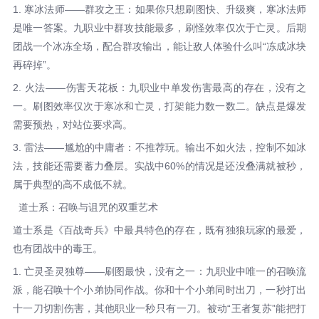
1. 寒冰法师——群攻之王：如果你只想刷图快、升级爽，寒冰法师
是唯一答案。九职业中群攻技能最多，刷怪效率仅次于亡灵。后期
团战一个冰冻全场，配合群攻输出，能让敌人体验什么叫“冻成冰块
再碎掉”。
2. 火法——伤害天花板：九职业中单发伤害最高的存在，没有之
一。刷图效率仅次于寒冰和亡灵，打架能力数一数二。缺点是爆发
需要预热，对站位要求高。
3. 雷法——尴尬的中庸者：不推荐玩。输出不如火法，控制不如冰
法，技能还需要蓄力叠层。实战中60%的情况是还没叠满就被秒，
属于典型的高不成低不就。
道士系：召唤与诅咒的双重艺术
道士系是《百战奇兵》中最具特色的存在，既有独狼玩家的最爱，
也有团战中的毒王。
1. 亡灵圣灵独尊——刷图最快，没有之一：九职业中唯一的召唤流
派，能召唤十个小弟协同作战。你和十个小弟同时出刀，一秒打出
十一刀切割伤害，其他职业一秒只有一刀。被动“王者复苏”能把打