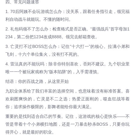
四、常见问题速答
1. 70后阿姨不会玩游戏怎么办：没关系，跟着任务指引走，领完福
利自动战斗就能玩。不懂的随时问。
2. 礼包码领不了怎么办：检查格式是否正确。“最强战兵”首字母加1
234，第二份把1234改成8888。领完去邮箱查收。
3. 亡灵打不过BOSS怎么办：记住“十六打一”的核心。拉满小弟和
飞剑，十六个单位集火，没有打不死的。
4. 雷法真的不能玩吗：除非你特别喜欢，否则不建议。九个职业里
唯一一个被玩家戏称为“版本陷阱”的，入手需谨慎。
结语：你的百战之路，从这里开始
九职业体系给了我们丰富的选择空间，也意味着没有标准答案。喜
欢刷图爽快的，亡灵是不二之选；热爱正面刚的，噬血狂战等着
你；追求操作极限的，影舞者能给你最大满足。
重要的是找到适合自己的节奏。记住，这游戏的核心是快乐——不
管是带着十个小弟横扫地图，还是一刀暴击秒杀BOSS，只要你玩
得开心，就是最好的职业。