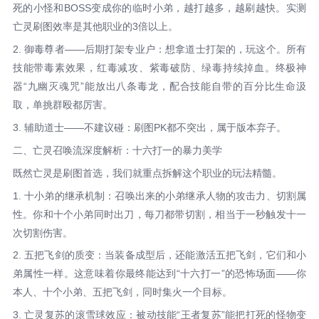
死的小怪和BOSS变成你的临时小弟，越打越多，越刷越快。实测
亡灵刷图效率是其他职业的3倍以上。
2. 御毒尊者——后期打架专业户：想拿道士打架的，玩这个。所有
技能带毒素效果，红毒减攻、紫毒破防、绿毒持续掉血。终极神
器“九幽灭魂咒”能放出八条毒龙，配合技能自带的百分比生命汲
取，单挑群殴都厉害。
3. 辅助道士——不建议碰：刷图PK都不突出，属于版本弃子。
二、亡灵召唤流深度解析：十六打一的暴力美学
既然亡灵是刷图首选，我们就重点拆解这个职业的玩法精髓。
1. 十小弟的继承机制：召唤出来的小弟继承人物的攻击力、切割属
性。你和十个小弟同时出刀，每刀都带切割，相当于一秒触发十一
次切割伤害。
2. 五把飞剑的质变：当装备成型后，还能激活五把飞剑，它们和小
弟属性一样。这意味着你最终能达到“十六打一”的恐怖场面——你
本人、十个小弟、五把飞剑，同时集火一个目标。
3. 亡灵复苏的滚雪球效应：被动技能“王者复苏”能把打死的怪物变