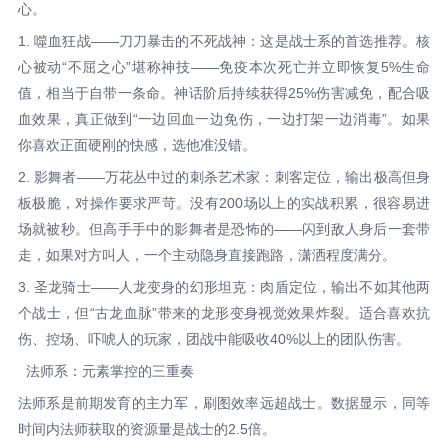
心。
1. 噬血狂战——刀刀暴击的不死战神：这是战士系的首选推荐。核
心被动“不屈之心”堪称神技——免疫本次死亡并立即恢复5%生命
值，相当于自带一条命。神话阶后持续获得25%伤害减免，配合吸
血效果，真正做到“一边回血一边免伤，一边打架一边消毒”。如果
你喜欢正面硬刚的快感，选他准没错。
2. 影舞者——万花丛中过的刺杀艺术家：刺客定位，输出极高但身
板极脆，对操作要求严苛。没有200场以上的实战积累，很容易进
场就被秒。但高手手中的影舞者是恐怖的——闪到敌人身后一套带
走，如果对方叫人，一个主动隐身直接跑路，潇洒程度满分。
3. 圣龙骑士——人龙变身的幻形坦克：肉盾定位，输出不如其他两
个战士，但“古龙血脉”带来的龙形变身视觉效果炸裂。适合喜欢抗
伤、控场、吓唬人的玩家，团战中能吸收40%以上的团队伤害。
法师系：元素掌控的三重奏
法师系是前期发育的主力军，刷图效率远超战士。数据显示，同等
时间内法师获取的资源量是战士的2.5倍。