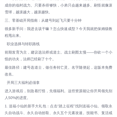
成你的临时战力。只要杀得够快，小弟只会越来越多。刷怪就像滚
雪球，越滚越大，越滚越快。
三、零基础开局指南：从建号到起飞只要十分钟
很多新手问：我进去该干嘛？怎么快速成型？今天我就把保姆级教
程甩出来。
职业选择与转职路线
前期发育为主，建议选法师或道士。战士刷图太慢——你砍一个小
怪的功夫，法师已经刷了十个。
最佳路径：建号选道士，做任务转亡灵。名字随便起，这版本免费
改名。
开局三大福利必须拿
进入游戏后，别急着打怪，先领福利。这些资源能让你开局领先别
人50%的进度。
1. 送福小仙的新手大礼包：点击“踏上征程”找到送福小仙。领取永
久自动战斗、永久自动拾取、永久五个元素攻速。技能书、复活戒