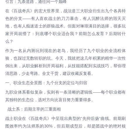
引言：九条道路，通往同一个巅峰
在《百战奇兵》的宏大世界里，战法道三大职业衍生出九个各具特
色的分支——有人喜欢战士的刀刀暴击，有人沉醉法师的毁天灭
地，也有人痴迷道士的群狼战术。但面对琳琅满目的选择，很多玩
家开局就懵了：到底哪个职业适合我？前期怎么发育？后期转什
么？
作为一名从内测玩到现在的老鸟，我经历了九个职业的全流程体
验，也踩过无数转职的坑。今天，我就把这几年积累的精华一次性
倒出来，从职业解析到开局福利，从技能搭配到实战技巧，帮你理
清思路，少走弯路。全文干货，建议收藏反复看。
一、职业生态全景图：九个分支的定位与归宿
九职业体系看似复杂，实则有一条清晰的逻辑线——每个职业都有
其独特的生态位，选对方向比盲目努力重要得多。
战士系：后期主宰的三重面相
战士职业在《百战奇兵》中呈现出典型的“先抑后扬”曲线。前期刷
图效率约为法师系的30%，但后期成型后，却是团战中的绝对核