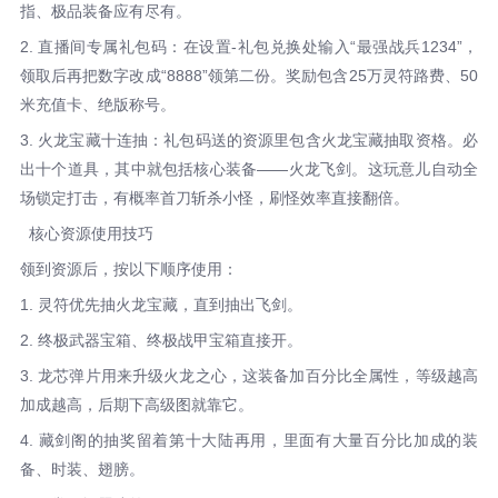
指、极品装备应有尽有。
2. 直播间专属礼包码：在设置-礼包兑换处输入“最强战兵1234”，
领取后再把数字改成“8888”领第二份。奖励包含25万灵符路费、50
米充值卡、绝版称号。
3. 火龙宝藏十连抽：礼包码送的资源里包含火龙宝藏抽取资格。必
出十个道具，其中就包括核心装备——火龙飞剑。这玩意儿自动全
场锁定打击，有概率首刀斩杀小怪，刷怪效率直接翻倍。
核心资源使用技巧
领到资源后，按以下顺序使用：
1. 灵符优先抽火龙宝藏，直到抽出飞剑。
2. 终极武器宝箱、终极战甲宝箱直接开。
3. 龙芯弹片用来升级火龙之心，这装备加百分比全属性，等级越高
加成越高，后期下高级图就靠它。
4. 藏剑阁的抽奖留着第十大陆再用，里面有大量百分比加成的装
备、时装、翅膀。