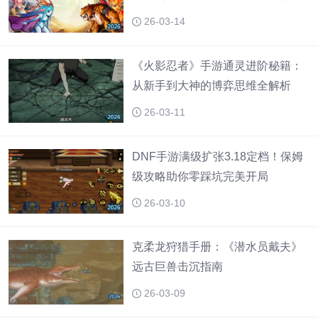
26-03-14
《火影忍者》手游通灵进阶秘籍：
从新手到大神的博弈思维全解析
26-03-11
DNF手游满级扩张3.18定档！保姆
级攻略助你零踩坑完美开局
26-03-10
克柔龙狩猎手册：《潜水员戴夫》
远古巨兽击沉指南
26-03-09