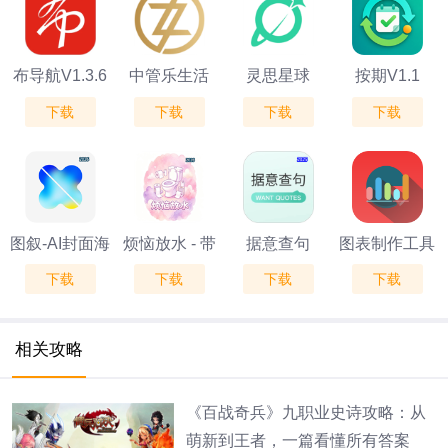
布导航V1.3.6
中管乐生活
灵思星球
按期V1.1
下载
下载
下载
下载
V1.2.0
V1.13.4
图叙-AI封面海
烦恼放水 - 带
据意查句
图表制作工具
下载
下载
下载
下载
报信息图设计
薪如厕大冒险
V2.0.1
神器V1.0.2
V1.0
相关攻略
《百战奇兵》九职业史诗攻略：从
萌新到王者，一篇看懂所有答案