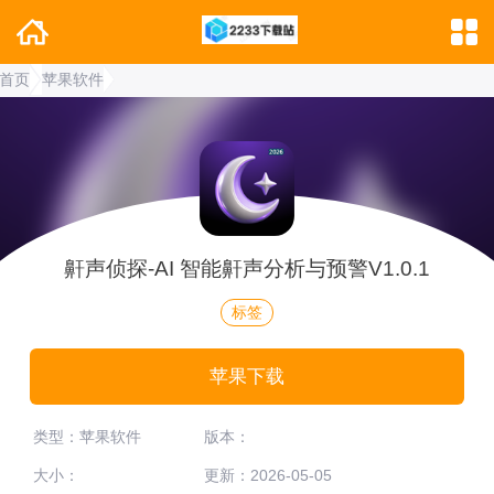
首页
苹果软件
鼾声侦探-AI 智能鼾声分析与预警V1.0.1
标签
苹果下载
类型：苹果软件
版本：
大小：
更新：2026-05-05