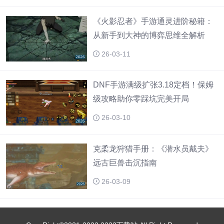
《火影忍者》手游通灵进阶秘籍：
从新手到大神的博弈思维全解析
26-03-11
DNF手游满级扩张3.18定档！保姆
级攻略助你零踩坑完美开局
26-03-10
克柔龙狩猎手册：《潜水员戴夫》
远古巨兽击沉指南
26-03-09