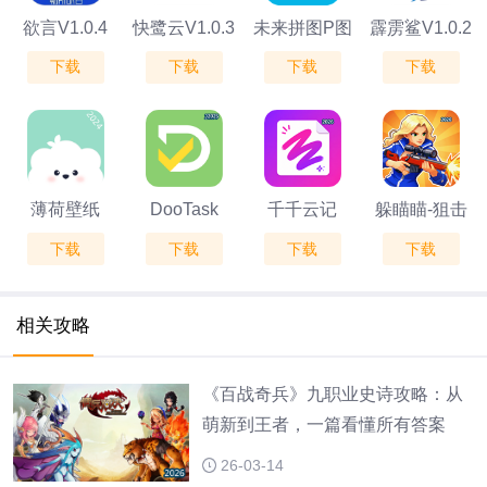
欲言V1.0.4
快鹭云V1.0.3
未来拼图P图
霹雳鲨V1.0.2
下载
下载
下载
下载
v1.5
薄荷壁纸
DooTask
千千云记
躲瞄瞄-狙击
下载
下载
下载
下载
v1.7.9
V0.36.97
V2.0.3
手大作战V1.0
相关攻略
《百战奇兵》九职业史诗攻略：从
萌新到王者，一篇看懂所有答案
26-03-14