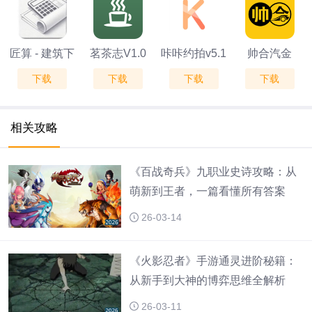
匠算 - 建筑下
茗茶志V1.0
咔咔约拍v5.1
帅合汽金
下载
下载
下载
下载
料计算器V1.0
V1.0.0
相关攻略
《百战奇兵》九职业史诗攻略：从
萌新到王者，一篇看懂所有答案
26-03-14
《火影忍者》手游通灵进阶秘籍：
从新手到大神的博弈思维全解析
26-03-11