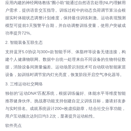
应用内建的神经网络教练"圈小助"能通过自然语言处理(NLP)理解用
户需求，提供语音交互指导。训练过程中的动态负荷调节算法会根
据实时体能状态调整计划难度，保持最佳训练刺激。运动表现预测
模型可提前3天预警平台期，并自动调整训练变量，使用户突破成
功率提升72%。
2. 智能装备互联生态
支持蓝牙5.0协议与300+款智能手环、体脂秤等设备无缝连接，构
建个人健康物联网。数据中台统一处理来自不同设备的生物特征数
据，消除设备间测量偏差。运动场景识别技术可自动联动智能家居
设备，如训练时调节室内灯光亮度，恢复阶段开启空气净化器等。
3. 三维运动社交网络
独创的"运动DNA"匹配系统，根据训练偏好、体能水平等维度智能
推荐健身伙伴。挑战赛功能支持创建自定义训练目标，邀请好友参
与实时排名。成就系统设计200+枚虚拟勋章，结合社交分享功能，
用户互动频次达到日均3.2次，显著提升运动粘性。
软件亮点