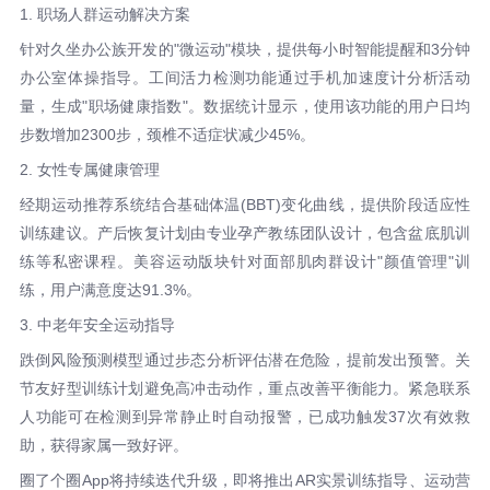
1. 职场人群运动解决方案
针对久坐办公族开发的"微运动"模块，提供每小时智能提醒和3分钟
办公室体操指导。工间活力检测功能通过手机加速度计分析活动
量，生成"职场健康指数"。数据统计显示，使用该功能的用户日均
步数增加2300步，颈椎不适症状减少45%。
2. 女性专属健康管理
经期运动推荐系统结合基础体温(BBT)变化曲线，提供阶段适应性
训练建议。产后恢复计划由专业孕产教练团队设计，包含盆底肌训
练等私密课程。美容运动版块针对面部肌肉群设计"颜值管理"训
练，用户满意度达91.3%。
3. 中老年安全运动指导
跌倒风险预测模型通过步态分析评估潜在危险，提前发出预警。关
节友好型训练计划避免高冲击动作，重点改善平衡能力。紧急联系
人功能可在检测到异常静止时自动报警，已成功触发37次有效救
助，获得家属一致好评。
圈了个圈App将持续迭代升级，即将推出AR实景训练指导、运动营