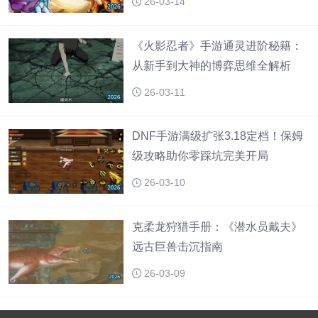
26-03-14
《火影忍者》手游通灵进阶秘籍：
从新手到大神的博弈思维全解析
26-03-11
DNF手游满级扩张3.18定档！保姆
级攻略助你零踩坑完美开局
26-03-10
克柔龙狩猎手册：《潜水员戴夫》
远古巨兽击沉指南
26-03-09