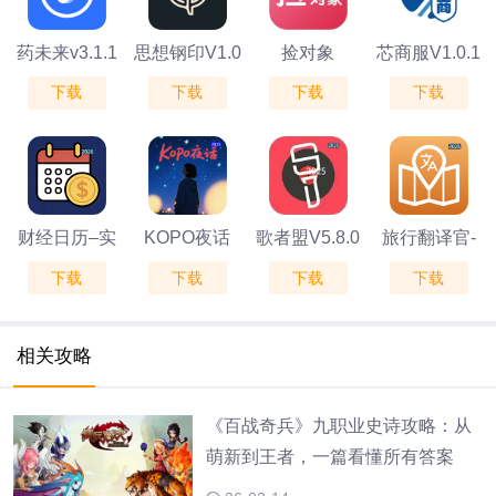
药未来v3.1.1
思想钢印V1.0
捡对象
芯商服V1.0.1
下载
下载
下载
下载
V2.7.2.7
财经日历–实
KOPO夜话
歌者盟V5.8.0
旅行翻译官-
下载
下载
下载
下载
时追踪黄金、
V1.1.9
出国必备翻译
外汇、原油价
工具V1.0
相关攻略
格与经济数据
V1.0.4
《百战奇兵》九职业史诗攻略：从
萌新到王者，一篇看懂所有答案