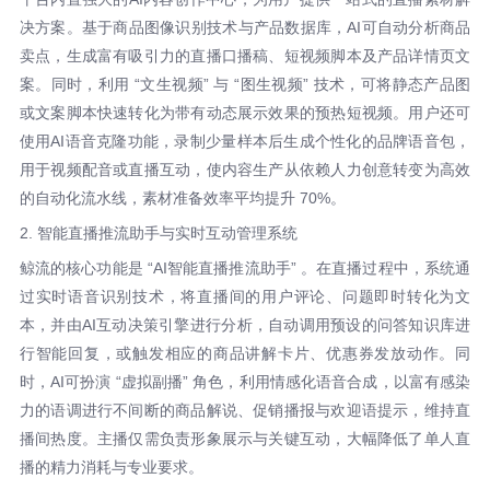
决方案。基于商品图像识别技术与产品数据库，AI可自动分析商品
卖点，生成富有吸引力的直播口播稿、短视频脚本及产品详情页文
案。同时，利用 “文生视频” 与 “图生视频” 技术，可将静态产品图
或文案脚本快速转化为带有动态展示效果的预热短视频。用户还可
使用AI语音克隆功能，录制少量样本后生成个性化的品牌语音包，
用于视频配音或直播互动，使内容生产从依赖人力创意转变为高效
的自动化流水线，素材准备效率平均提升 70%。
2. 智能直播推流助手与实时互动管理系统
鲸流的核心功能是 “AI智能直播推流助手” 。在直播过程中，系统通
过实时语音识别技术，将直播间的用户评论、问题即时转化为文
本，并由AI互动决策引擎进行分析，自动调用预设的问答知识库进
行智能回复，或触发相应的商品讲解卡片、优惠券发放动作。同
时，AI可扮演 “虚拟副播” 角色，利用情感化语音合成，以富有感染
力的语调进行不间断的商品解说、促销播报与欢迎语提示，维持直
播间热度。主播仅需负责形象展示与关键互动，大幅降低了单人直
播的精力消耗与专业要求。