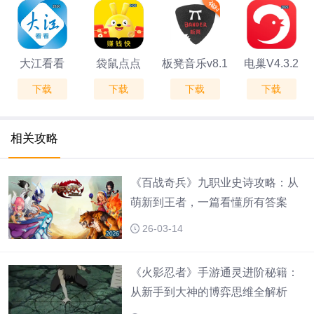
大江看看
袋鼠点点
板凳音乐v8.1
电巢V4.3.2
下载
下载
下载
下载
V5.0.8
V2.2.0
相关攻略
《百战奇兵》九职业史诗攻略：从
萌新到王者，一篇看懂所有答案
26-03-14
《火影忍者》手游通灵进阶秘籍：
从新手到大神的博弈思维全解析