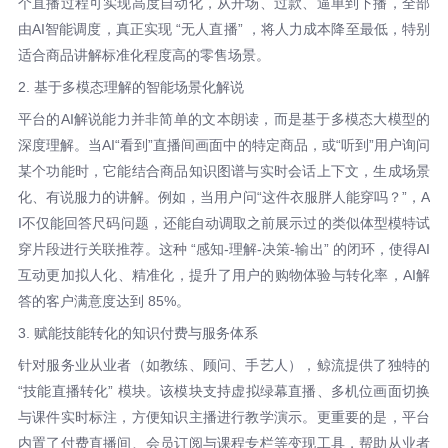
个直播过程可实现高度自动化，从开场、过款、逼单到下播，全部
由AI智能调度，真正实现 “无人直播” ，将人力成本降至最低，特别
适合商品讲解标准化程度高的零售场景。
2. 基于多模态理解的智能场景化解说
平台的AI解说能力并非简单的文本朗读，而是基于多模态大模型的
深度理解。当AI“看到”直播间画面中的特定商品，或“听到”用户询问
某个功能时，它能结合商品知识图谱与实时会话上下文，生成场景
化、有说服力的讲解。例如，当用户问“这件衣服胖人能穿吗？”，A
I不仅能回答尺码问题，还能自动调取之前展示过的类似体型模特试
穿片段进行关联推荐。这种 “感知-理解-决策-输出” 的闭环，使得AI
互动更加拟人化、精准化，提升了用户的购物体验与转化率，AI解
答的客户满意度达到 85%。
3. 赋能技能转化的知识付费与服务体系
针对服务业从业者（如教练、顾问、手艺人），鲸流提供了独特的
“技能直播转化” 模块。该模块支持虚拟绿幕直播、多机位画面切换
与课件实时标注，方便知识主播进行教学演示。更重要的是，平台
内置了付费直播间、会员订阅与课程专栏等变现工具，帮助从业者