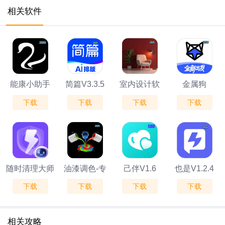
相关软件
能康小助手
简篇V3.3.5
室内设计软
金属狗
下载
下载
下载
下载
V1.0.22
件-3D房间设
V4.1.19
计V1.0.11
随时清理大师
油漆调色-专
己伴V1.6
也是V1.2.4
下载
下载
下载
下载
v1.0
业油漆混合助
手V1.0.1
相关攻略