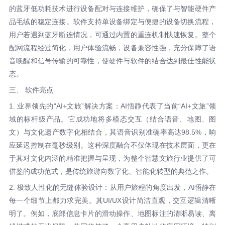
的蓝牙低功耗技术进行设备配对与连接维护，确保了与智能硬件产
品毛绒的稳定连接。软件支持单设备绑定与便捷的设备切换流程，
用户若遇到蓝牙断连情况，可通过内置的重连机制快速恢复。整个
配网流程经过简化，用户体验流畅，设备兼容性强，充分保障了语
音唤醒和信号传输的可靠性，使硬件与软件的结合达到最佳性能状
态。
三、 软件亮点
1. 业界领先的“AI+文旅”解决方案：AI悟静代表了当前“AI+文旅”领
域的标杆级产品。它成功地将多模态交互（结合语音、地图、图
文）与文化遗产数字化相结合，其语音识别准确率高达98.5%，响
应延迟控制在毫秒级别。这种深度融合不仅体现在技术层面，更在
于其对文化内涵的精准把握与呈现，为整个智慧文旅行业提供了可
借鉴的成功范式，是传统旅游向数字化、智能化转型的典范之作。
2. 极致人性化的无缝体验设计：从用户旅程的角度出发，AI悟静在
每一个细节上都力求完美。其UI/UX设计简洁直观，交互逻辑清晰
明了。例如，底部信息卡片的滑动操作、地图标注的清晰易读、离