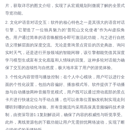
片，获取详尽的图文介绍，实现了从宏观规划到微观了解的全景式
导览功能。
2. 文化IP语音对话交互：软件的核心特色之一是其强大的语音对话
引擎，它塑造了一位独具魅力的“普陀山文化使者”作为AI虚拟角
色。用户通过简单的语音唤醒指令即可激活此功能，与之进行自然
语义理解层面的深度交流。无论是查询景点背后的历史典故、询问
实时天气，还是进行开放领域的智能闲聊，该引擎都能凭借其深度
学习模型生成富有文化底蕴和人情味的回复。这种多轮对话能力确
保了交互的连续性与自然度，极大地丰富了用户的游览体验。
3. 个性化内容管理与播放控制：在个人中心模块，用户可以进行全
面的个性化设置，包括内容偏好、播放模式等。软件提供了手动播
放与自动播放两种音频导览模式，用户既可以通过滑动底部的景点
卡片进行快速定位与手动点播，也可以依靠位置触发机制实现走到
哪听到哪的自动化体验。所有音频流均采用高保真音频编码技术录
制，由资深导游1:1复刻解说词，确保了内容的权威性与听觉享受。
此外，离线资源包的下载功能让用户无需担忧网络波动，实现了断
点续传式的无缝聆听。