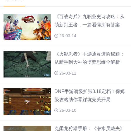
《百战奇兵》九职业史诗攻略：从
萌新到王者，一篇看懂所有答案
26-03-14
《火影忍者》手游通灵进阶秘籍：
从新手到大神的博弈思维全解析
26-03-11
DNF手游满级扩张3.18定档！保姆
级攻略助你零踩坑完美开局
26-03-10
克柔龙狩猎手册：《潜水员戴夫》