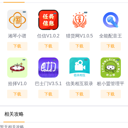
湘琴小谱
任信V1.0.2
猎货网V1.0.5
全能配音王
下载
下载
下载
下载
V1.0.11
v1.43
拾择V1.0
巴士门V3.5.1
信美相互双录
桩小盟管理平
下载
下载
下载
下载
V1.0.2
台V1.0
相关攻略
暂无相关攻略