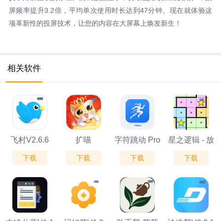
屏频率提升3.2倍，平均单次使用时长达到47分钟。现在就体验这
项革新性的投屏技术，让您的内容在大屏幕上焕发新生！
相关软件
飞村V2.6.6
扩喵
字符跳动 Pro
星之逻辑 - 放
下载
下载
下载
下载
V1.0.72052
星益智谜题
V1.0.2