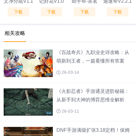
文净分疏V1.1
记好花V1.0
助手帮-茶茗
迪速帮V2.2.1
下载
下载
下载
下载
师V1.1
相关攻略
《百战奇兵》九职业史诗攻略：从
萌新到王者，一篇看懂所有答案
26-03-14
《火影忍者》手游通灵进阶秘籍：
从新手到大神的博弈思维全解析
26-03-11
DNF手游满级扩张3.18定档！保姆